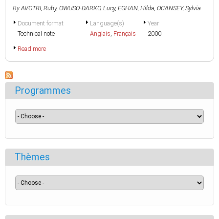
By
AVOTRI, Ruby
,
OWUSO-DARKO, Lucy
,
EGHAN, Hilda
,
OCANSEY, Sylvia
Document format
Language(s)
Year
Technical note
Anglais
,
Français
2000
Read more
Programmes
Thèmes