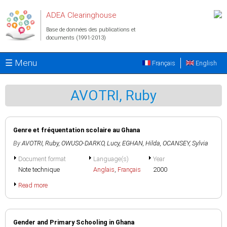
Aller au contenu principal
ADEA Clearinghouse
Base de données des publications et
documents (1991-2013)
☰ Menu
Français
English
AVOTRI, Ruby
Genre et fréquentation scolaire au Ghana
By
AVOTRI, Ruby
,
OWUSO-DARKO, Lucy
,
EGHAN, Hilda
,
OCANSEY, Sylvia
Document format
Language(s)
Year
Note technique
Anglais
,
Français
2000
Read more
Gender and Primary Schooling in Ghana