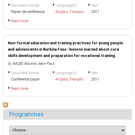
Document format
Language(s)
Year
Papier de conference
Anglais
,
Français
2011
Read more
Non-formal education and training practices for young people
and adolescents in Burkina Faso: lessons learned about core
skills development and preparation for vocational training
By
BAZIE, Bouma Jean-Paul
Document format
Language(s)
Year
Conference paper
Anglais
,
Français
2011
Read more
Programmes