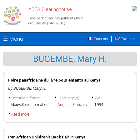
Aller au contenu principal
ADEA Clearinghouse
Base de données des publications et
documents (1991-2013)
☰ Menu
Français
English
BUGEMBE, Mary H.
Foire panafricaine du livre pour enfants au Kenya
By
BUGEMBE, Mary H.
Document format
Language(s)
Year
Nouvelles/information
Anglais
,
Français
1994
Read more
Pan African Children's Book Fair in Kenya