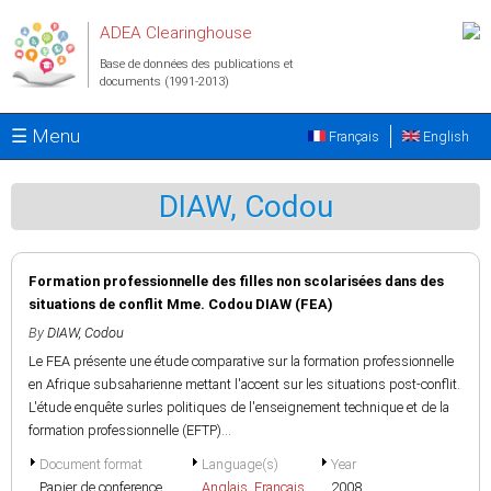
Aller au contenu principal
ADEA Clearinghouse
Base de données des publications et
documents (1991-2013)
☰ Menu
Français
English
DIAW, Codou
Formation professionnelle des filles non scolarisées dans des
situations de conflit Mme. Codou DIAW (FEA)
By
DIAW, Codou
Le FEA présente une étude comparative sur la formation professionnelle
en Afrique subsaharienne mettant l'accent sur les situations post-conflit.
L'étude enquête surles politiques de l'enseignement technique et de la
formation professionnelle (EFTP)...
Document format
Language(s)
Year
Papier de conference
Anglais
,
Français
2008