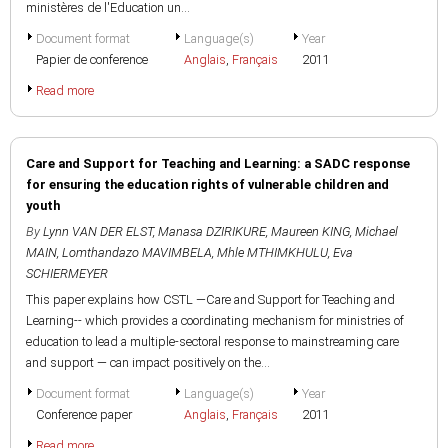
ministères de l'Education un...
Document format
Language(s)
Year
Papier de conference
Anglais
,
Français
2011
Read more
Care and Support for Teaching and Learning: a SADC response
for ensuring the education rights of vulnerable children and
youth
By
Lynn VAN DER ELST
,
Manasa DZIRIKURE
,
Maureen KING
,
Michael
MAIN
,
Lomthandazo MAVIMBELA
,
Mhle MTHIMKHULU
,
Eva
SCHIERMEYER
This paper explains how CSTL —Care and Support for Teaching and
Learning-- which provides a coordinating mechanism for ministries of
education to lead a multiple-sectoral response to mainstreaming care
and support — can impact positively on the...
Document format
Language(s)
Year
Conference paper
Anglais
,
Français
2011
Read more