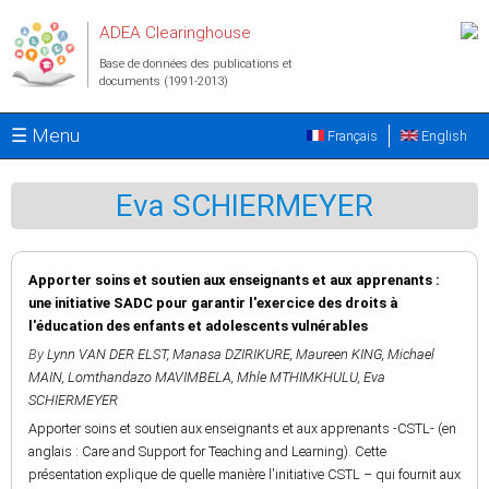
Aller au contenu principal
ADEA Clearinghouse
Base de données des publications et
documents (1991-2013)
☰ Menu
Français
English
Eva SCHIERMEYER
Apporter soins et soutien aux enseignants et aux apprenants :
une initiative SADC pour garantir l'exercice des droits à
l'éducation des enfants et adolescents vulnérables
By
Lynn VAN DER ELST
,
Manasa DZIRIKURE
,
Maureen KING
,
Michael
MAIN
,
Lomthandazo MAVIMBELA
,
Mhle MTHIMKHULU
,
Eva
SCHIERMEYER
Apporter soins et soutien aux enseignants et aux apprenants -CSTL- (en
anglais : Care and Support for Teaching and Learning). Cette
présentation explique de quelle manière l'initiative CSTL – qui fournit aux