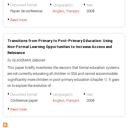
Document format
Language(s)
Year
Papier de conference
Anglais
,
Français
2008
Read more
Transitions from Primary to Post-Primary Education: Using
Non-Formal Learning Opportunities to Increase Access and
Relevance
By
GLASSMAN, Deborah
This paper briefly inventories the reasons that formal education systems
are not currently educating all children in SSA and cannot accommodate
significantly more children in post-primary education (chapter 1). It goes
on to explore the evolution of...
Document format
Language(s)
Year
Conference paper
Anglais
,
Français
2008
Read more