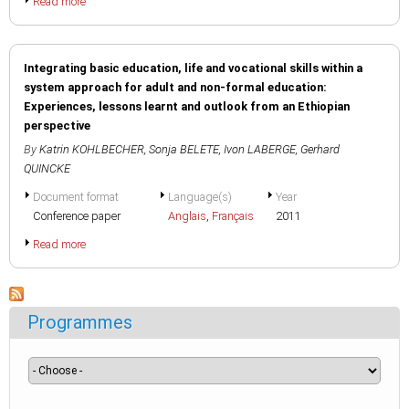
Read more
Integrating basic education, life and vocational skills within a
system approach for adult and non-formal education:
Experiences, lessons learnt and outlook from an Ethiopian
perspective
By
Katrin KOHLBECHER
,
Sonja BELETE
,
Ivon LABERGE
,
Gerhard
QUINCKE
Document format
Language(s)
Year
Conference paper
Anglais
,
Français
2011
Read more
Programmes