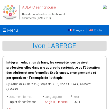
Aller au contenu principal
ADEA Clearinghouse
Base de données des publications et
documents (1991-2013)
☰ Menu
Français
English
Ivon LABERGE
Intégrer l'éducation de base, les compétences de vie et
professionnelles dans une approche systémique de l'éducation
des adultes et non formelle : Expériences, enseignements et
perspectives – l'exemple de l'Ethiopie
By
Katrin KOHLBECHER
,
Sonja BELETE
,
Ivon LABERGE
,
Gerhard
QUINCKE
Document format
Language(s)
Year
Papier de conference
Anglais
,
Français
2011