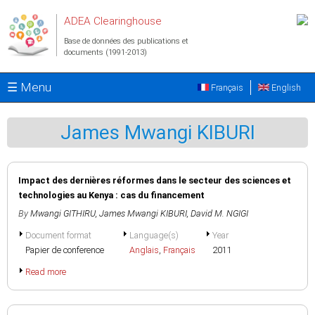
Aller au contenu principal
ADEA Clearinghouse
Base de données des publications et
documents (1991-2013)
☰ Menu
Français
English
James Mwangi KIBURI
Impact des dernières réformes dans le secteur des sciences et
technologies au Kenya : cas du financement
By
Mwangi GITHIRU
,
James Mwangi KIBURI
,
David M. NGIGI
Document format
Language(s)
Year
Papier de conference
Anglais
,
Français
2011
Read more