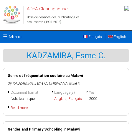
Aller au contenu principal
ADEA Clearinghouse
Base de données des publications et
documents (1991-2013)
☰ Menu
Français
English
KADZAMIRA, Esme C.
Genre et fréquentation scolaire au Malawi
By
KADZAMIRA, Esme C.
,
CHIBWANA, Mike P.
Document format
Language(s)
Year
Note technique
Anglais
,
Français
2000
Read more
Gender and Primary Schooling in Malawi