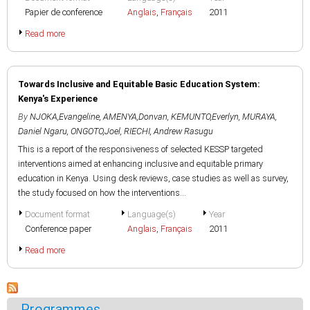
Papier de conference
Anglais
,
Français
2011
Read more
Towards Inclusive and Equitable Basic Education System:
Kenya's Experience
By
NJOKA,Evangeline
,
AMENYA,Donvan
,
KEMUNTO,Everlyn
,
MURAYA,
Daniel Ngaru
,
ONGOTO,Joel
,
RIECHI, Andrew Rasugu
This is a report of the responsiveness of selected KESSP targeted
interventions aimed at enhancing inclusive and equitable primary
education in Kenya. Using desk reviews, case studies as well as survey,
the study focused on how the interventions...
Document format
Language(s)
Year
Conference paper
Anglais
,
Français
2011
Read more
Programmes