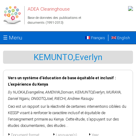
Aller au contenu principal
ADEA Clearinghouse
Base de données des publications et
documents (1991-2013)
☰ Menu
Français
English
KEMUNTO,Everlyn
Vers un système d'éducation de base équitable et inclusif :
L'expérience du Kenya
By
NJOKA,Evangeline
,
AMENYA,Donvan
,
KEMUNTO,Everlyn
,
MURAYA,
Daniel Ngaru
,
ONGOTO,Joel
,
RIECHI, Andrew Rasugu
Ceci est un rapport sur la réactivité de certaines interventions ciblées du
KESSP visant à renforcer le caractère inclusif et équitable de
l'enseignement primaire au Kenya. Cette étude, s'appuyant sur des
études documentaires, des études...
Document format
Language(s)
Year