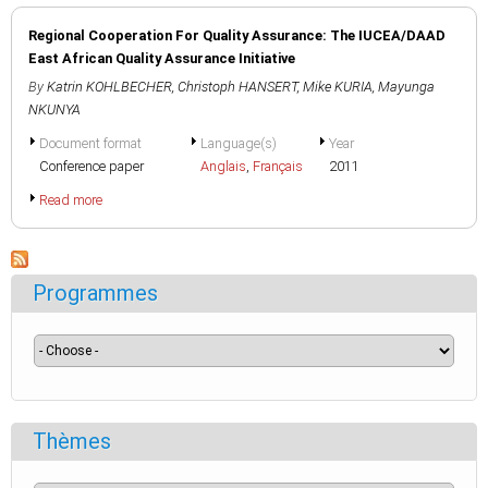
Regional Cooperation For Quality Assurance: The IUCEA/DAAD
East African Quality Assurance Initiative
By
Katrin KOHLBECHER
,
Christoph HANSERT
,
Mike KURIA
,
Mayunga
NKUNYA
Document format
Language(s)
Year
Conference paper
Anglais
,
Français
2011
Read more
Programmes
Thèmes