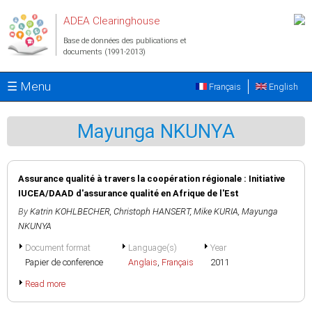
Aller au contenu principal
ADEA Clearinghouse
Base de données des publications et
documents (1991-2013)
☰ Menu
Français
English
Mayunga NKUNYA
Assurance qualité à travers la coopération régionale : Initiative
IUCEA/DAAD d'assurance qualité en Afrique de l'Est
By
Katrin KOHLBECHER
,
Christoph HANSERT
,
Mike KURIA
,
Mayunga
NKUNYA
Document format
Language(s)
Year
Papier de conference
Anglais
,
Français
2011
Read more