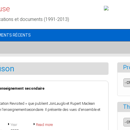
use
cations et documents (1991-2013)
MENTS RÉCENTS
ison
Pr
l'enseignement secondaire
ucation Revisited » que publient JonLauglo et Rupert Maclean
Th
 de l'enseignementsecondaire. Il présente des vues d'ensemble et
Year
Read more