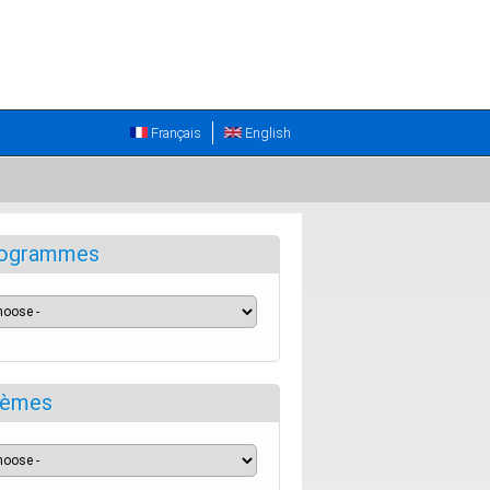
Français
English
ogrammes
èmes