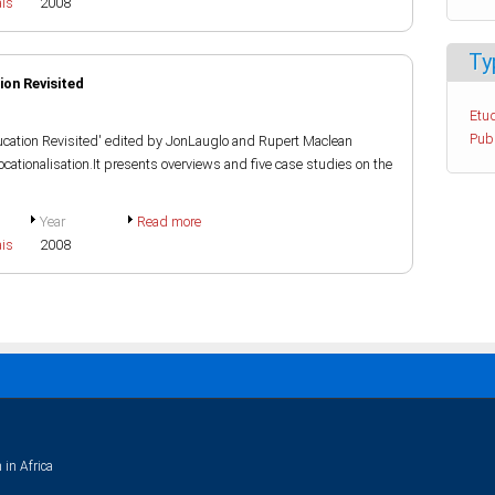
ais
2008
Ty
ion Revisited
Etud
Pub
ducation Revisited' edited by JonLauglo and Rupert Maclean
ocationalisation.It presents overviews and five case studies on the
Year
Read more
ais
2008
 in Africa