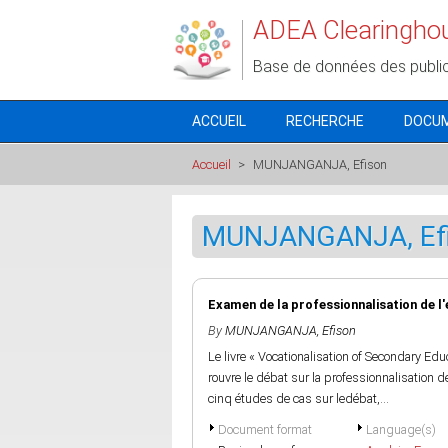
Aller au contenu principal
ADEA Clearingho
Base de données des publi
ACCUEIL
RECHERCHE
DOCU
Accueil
>
MUNJANGANJA, Efison
MUNJANGANJA, Ef
Examen de la professionnalisation de 
By
MUNJANGANJA, Efison
Le livre « Vocationalisation of Secondary Ed
rouvre le débat sur la professionnalisation
cinq études de cas sur ledébat,...
Document format
Language(s)