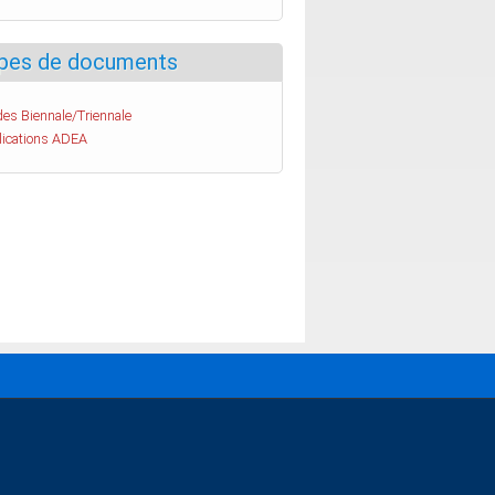
pes de documents
es Biennale/Triennale
lications ADEA