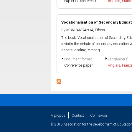
Papier de conference
Anglais
,
Franç
Vocationalisation of Secondary Educat
By
MUNJANGANJA, Efison
The book 'Vocationalisation of Secondary E
revisits the debate of secondary education v
debate, dealing,?among...
Document format
Language(s)
Conference paper
Anglais
,
Franç
A propos
Contact
Connexion
© 2015 Association for the Development of Education