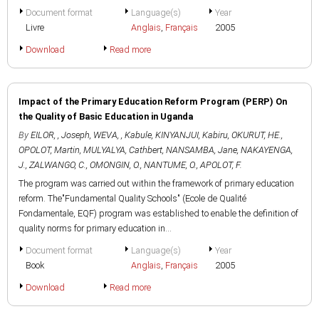
Document format
Language(s)
Year
Livre
Anglais
,
Français
2005
Download
Read more
Impact of the Primary Education Reform Program (PERP) On
the Quality of Basic Education in Uganda
By
EILOR, , Joseph
,
WEVA, , Kabule
,
KINYANJUI, Kabiru
,
OKURUT, HE.
,
OPOLOT, Martin
,
MULYALYA, Cathbert
,
NANSAMBA, Jane
,
NAKAYENGA,
J.
,
ZALWANGO, C.
,
OMONGIN, O.
,
NANTUME, O.
,
APOLOT, F.
The program was carried out within the framework of primary education
reform. The"Fundamental Quality Schools" (Ecole de Qualité
Fondamentale, EQF) program was established to enable the definition of
quality norms for primary education in...
Document format
Language(s)
Year
Book
Anglais
,
Français
2005
Download
Read more