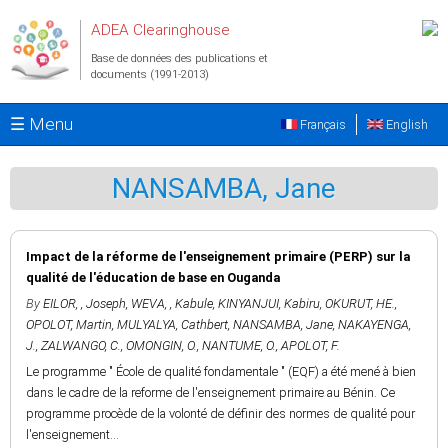
Aller au contenu principal
ADEA Clearinghouse
Base de données des publications et
documents (1991-2013)
☰ Menu
Français
English
NANSAMBA, Jane
Impact de la réforme de l'enseignement primaire (PERP) sur la
qualité de l'éducation de base en Ouganda
By
EILOR, , Joseph
,
WEVA, , Kabule
,
KINYANJUI, Kabiru
,
OKURUT, HE.
,
OPOLOT, Martin
,
MULYALYA, Cathbert
,
NANSAMBA, Jane
,
NAKAYENGA,
J.
,
ZALWANGO, C.
,
OMONGIN, O.
,
NANTUME, O.
,
APOLOT, F.
Le programme " École de qualité fondamentale " (EQF) a été mené à bien
dans le cadre de la reforme de l'enseignement primaire au Bénin. Ce
programme procède de la volonté de définir des normes de qualité pour
l'enseignement...