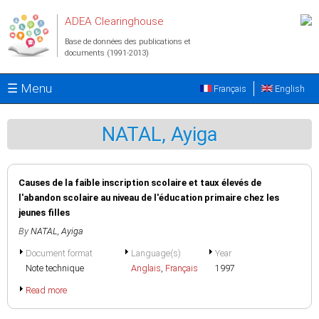
Aller au contenu principal
ADEA Clearinghouse
Base de données des publications et
documents (1991-2013)
☰ Menu
Français
English
NATAL, Ayiga
Causes de la faible inscription scolaire et taux élevés de
l'abandon scolaire au niveau de l'éducation primaire chez les
jeunes filles
By
NATAL, Ayiga
Document format
Language(s)
Year
Note technique
Anglais
,
Français
1997
Read more