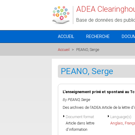
Aller au contenu principal
ADEA Clearingho
Base de données des publi
ACCUEIL
RECHERCHE
DOCU
Accueil
>
PEANO, Serge
PEANO, Serge
L'enseignement privé et spontané au T
By
PEANO, Serge
Des archives de l'ADEA:Article de la lettre d
Document format
Language(s)
Article dans lettre
Anglais
,
Franç
d'information