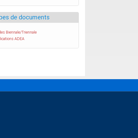
pes de documents
es Biennale/Triennale
lications ADEA