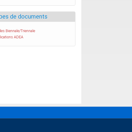
pes de documents
es Biennale/Triennale
lications ADEA