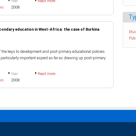
Year
Read more
ais
2008
Ty
econdary education in West-Africa: the case of Burkina
Etud
Pub
of the keys to development and post-primary educational policies
 particularly important aspect as far as drawing up post-primary
Year
Read more
ais
2008