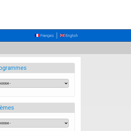
Français
English
ogrammes
èmes