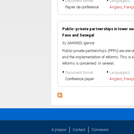
Document format
Language(s)
Papier de conference
Anglais
,
Franç
Public-private partnerships in lower s
Faso and Senegal
By
SANWIDI, Igance
Public-private partnerships (PPPs) are one 
and the implementation of reforms. This is a
reforms is concerned. In several...
Document format
Language(s)
Conference paper
Anglais
,
Franç
A propos
Contact
Connexion