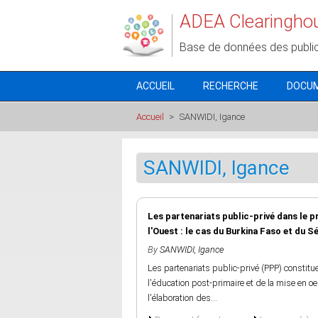
Aller au contenu principal
ADEA Clearingho
Base de données des publi
ACCUEIL
RECHERCHE
DOCU
Accueil
>
SANWIDI, Igance
SANWIDI, Igance
Les partenariats public-privé dans le 
l'Ouest : le cas du Burkina Faso et du S
By
SANWIDI, Igance
Les partenariats public-privé (PPP) constit
l'éducation post-primaire et de la mise en o
l'élaboration des...