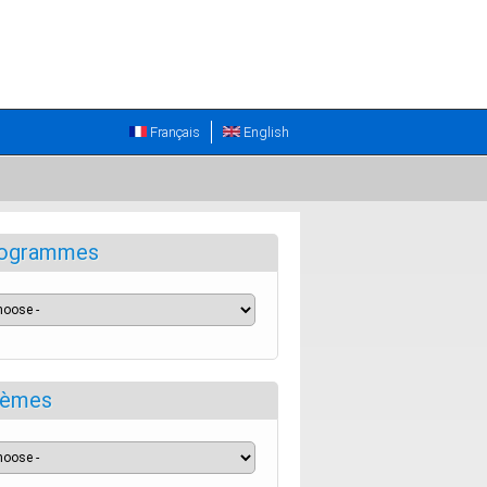
Français
English
ogrammes
èmes