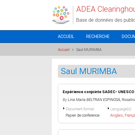
Aller au contenu principal
ADEA Clearingho
Base de données des publi
ACCUEIL
RECHERCHE
DOCU
Accueil
>
Saul MURIMBA
Saul MURIMBA
Expérience conjointe SADEC- UNESCO
By
Lina Maria BELTRAN ESPINOSA
,
Rosali
Document format
Language(s)
Papier de conference
Anglais
,
Franç