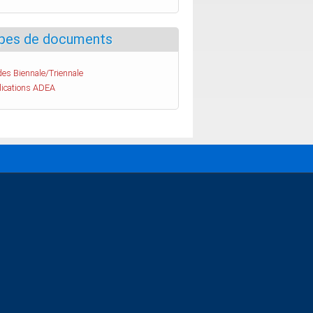
pes de documents
es Biennale/Triennale
lications ADEA