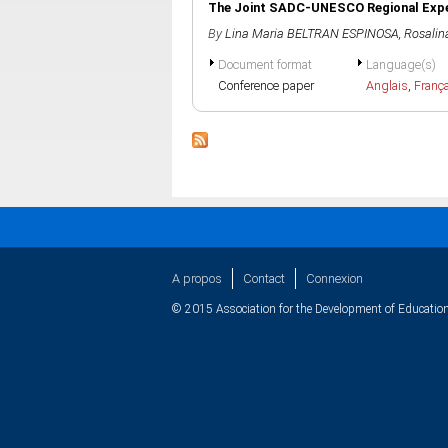
The Joint SADC-UNESCO Regional E
By
Lina Maria BELTRAN ESPINOSA
,
Rosali
Document format
Language(s)
Conference paper
Anglais
,
Franç
A propos
Contact
Connexion
© 2015 Association for the Development of Education