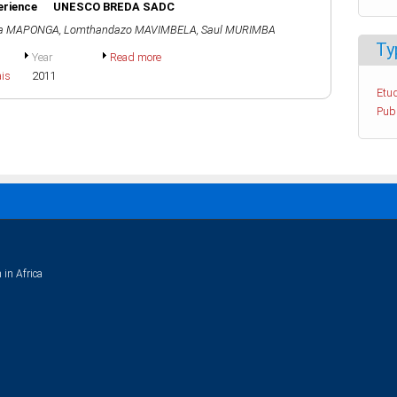
xperience UNESCO BREDA SADC
na MAPONGA
,
Lomthandazo MAVIMBELA
,
Saul MURIMBA
Ty
Year
Read more
ais
2011
Etud
Pub
 in Africa