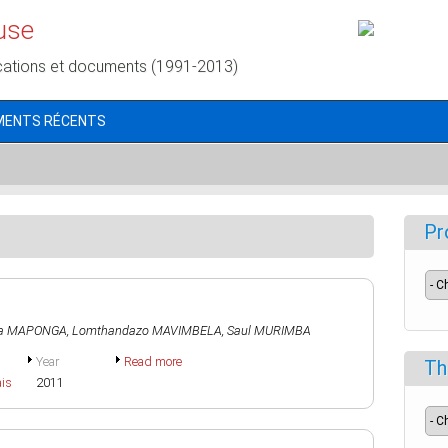
use
cations et documents (1991-2013)
MENTS RÉCENTS
Pr
na MAPONGA
,
Lomthandazo MAVIMBELA
,
Saul MURIMBA
Year
Read more
Th
ais
2011