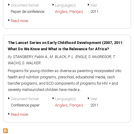
Document format
Language(s)
Year
Papier de conference
Anglais
,
Français
2011
Read more
The Lancet Series on Early Childhood Development (2007, 2011:
What Do We Know and What is the Relevance for Africa?
By
STANSBERY, Pablo A.
,
M. BLACK
,
P. L. ENGLE
,
S. McGREGOR
,
T.
WACHS
,
S. WALKER
Programs for young children as diverse as parenting incorporated into
health and nutrition programs, preschool, educational media, cash
transfer programs, and ECD components of programs for HIV + and
severely malnourished children have made a...
Document format
Language(s)
Year
Conference paper
Anglais
,
Français
2011
Read more