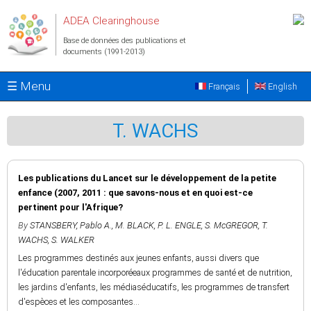
Aller au contenu principal
ADEA Clearinghouse
Base de données des publications et
documents (1991-2013)
☰ Menu
Français
English
T. WACHS
Les publications du Lancet sur le développement de la petite
enfance (2007, 2011 : que savons-nous et en quoi est-ce
pertinent pour l'Afrique?
By
STANSBERY, Pablo A.
,
M. BLACK
,
P. L. ENGLE
,
S. McGREGOR
,
T.
WACHS
,
S. WALKER
Les programmes destinés aux jeunes enfants, aussi divers que
l'éducation parentale incorporéeaux programmes de santé et de nutrition,
les jardins d'enfants, les médiaséducatifs, les programmes de transfert
d'espèces et les composantes...