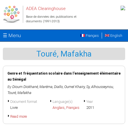
Aller au contenu principal
ADEA Clearinghouse
Base de données des publications et
documents (1991-2013)
☰ Menu
Français
English
Touré, Mafakha
Genre et fréquentation scolaire dans l'enseignement élémentaire
au Sénégal
By
Dioum Diokhané, Maréma
,
Diallo, Oumel Khairy
,
Sy, Alhousseynou
,
Touré, Mafakha
Document format
Language(s)
Year
Livre
Anglais
,
Français
2011
Read more