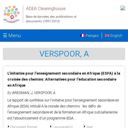
Aller au contenu principal
ADEA Clearinghouse
Base de données des publications et
documents (1991-2013)
☰ Menu
Français
English
VERSPOOR, A
L'initiative pour l'enseignement secondaire en Afrique (ESFA) à la
croisée des chemins: Alternatives pour l'éducation secondaire
en Afrique
By
BREGMAN, J
,
VERSPOOR, A
Le rapport de synthèse sur l'initiatve pour l'enseignement secondaire en
Afrique (IESA) intitulé A la croisée des chemins : les défis de
l'enseignement secondaire et de la formation en Afrique subsaharienne
est l'aboutissement d'un programme IESA...
Document format
Language(s)
Year