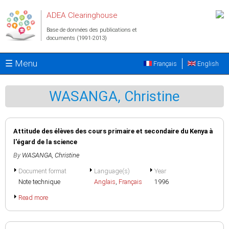
Aller au contenu principal
ADEA Clearinghouse
Base de données des publications et
documents (1991-2013)
☰ Menu
Français
English
WASANGA, Christine
Attitude des élèves des cours primaire et secondaire du Kenya à
l'égard de la science
By
WASANGA, Christine
Document format
Language(s)
Year
Note technique
Anglais
,
Français
1996
Read more