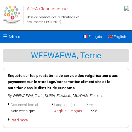
Aller au contenu principal
ADEA Clearinghouse
Base de données des publications et
documents (1991-2013)
☰ Menu
Français
English
WEFWAFWA, Terrie
Enquête sur les prestations de service des vulgarisateurs aux
paysannes sur le stockage/conservation alimentaire et la
nutrition dans le district de Bungoma
By
WEFWAFWA, Terrie
,
KURIA, Elizabeth
,
MUNYASI, Florence
Document format
Language(s)
Year
Note technique
Anglais
,
Français
1996
Read more