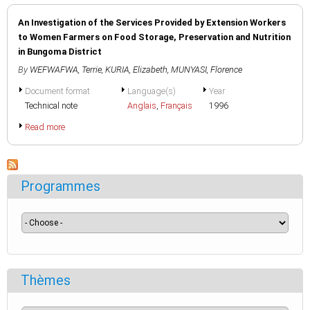
An Investigation of the Services Provided by Extension Workers
to Women Farmers on Food Storage, Preservation and Nutrition
in Bungoma District
By
WEFWAFWA, Terrie
,
KURIA, Elizabeth
,
MUNYASI, Florence
Document format
Language(s)
Year
Technical note
Anglais
,
Français
1996
Read more
Programmes
Thèmes