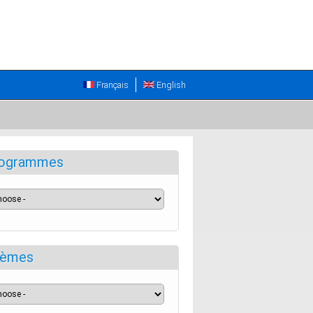
Français
English
ogrammes
èmes