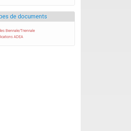
pes de documents
es Biennale/Triennale
lications ADEA