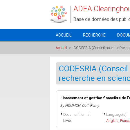
Aller au contenu principal
ADEA Clearingho
Base de données des publi
ACCUEIL
RECHERCHE
DOCU
Accueil
>
CODESRIA (Conseil pour le développ
CODESRIA (Conseil 
recherche en scienc
Financement et gestion financière de l'
By
NOUMON, Coffi Rémy
Document format
Language(s)
Livre
Anglais
,
Franç