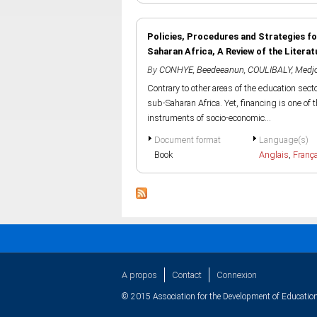
Policies, Procedures and Strategies fo
Saharan Africa, A Review of the Literat
By
CONHYE, Beedeeanun
,
COULIBALY, Med
Contrary to other areas of the education secto
sub-Saharan Africa. Yet, financing is one of 
instruments of socio-economic...
Document format
Language(s)
Book
Anglais
,
Franç
A propos
Contact
Connexion
© 2015 Association for the Development of Education