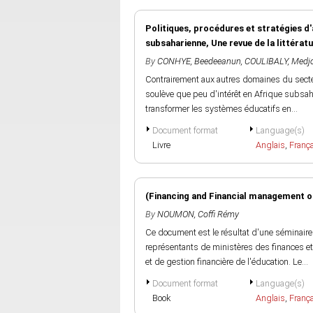
Politiques, procédures et stratégies d'
subsaharienne, Une revue de la littérat
By
CONHYE, Beedeeanun
,
COULIBALY, Med
Contrairement aux autres domaines du secteu
soulève que peu d'intérêt en Afrique subsaha
transformer les systèmes éducatifs en...
Document format
Language(s)
Livre
Anglais
,
Franç
(Financing and Financial management of
By
NOUMON, Coffi Rémy
Ce document est le résultat d'une séminaire
représentants de ministères des finances et
et de gestion financière de l'éducation. Le...
Document format
Language(s)
Book
Anglais
,
Franç