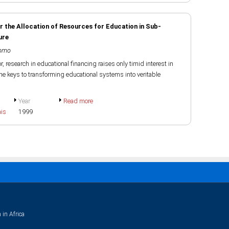
r the Allocation of Resources for Education in Sub-
ure
jomo
r, research in educational financing raises only timid interest in
the keys to transforming educational systems into veritable
Year
Read more
ais
1999
 in Africa