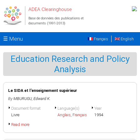
Aller au contenu principal
ADEA Clearinghouse
Base de données des publications et
documents (1991-2013)
☰ Menu
Français
English
Education Research and Policy
Analysis
Le SIDA et l'enseignement supérieur
By
MBURUGU, Edward K.
Document format
Language(s)
Year
Livre
Anglais
,
Français
1994
Read more