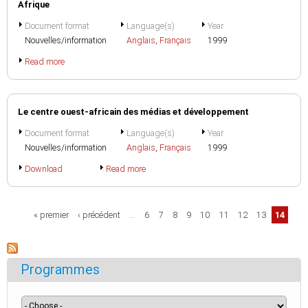
Afrique
Document format
Language(s)
Year
Nouvelles/information
Anglais
,
Français
1999
Read more
Le centre ouest-africain des médias et développement
Document format
Language(s)
Year
Nouvelles/information
Anglais
,
Français
1999
Download
Read more
Pages
« premier
‹ précédent
…
6
7
8
9
10
11
12
13
14
Programmes