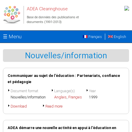
Aller au contenu principal
ADEA Clearinghouse
Base de données des publications et
documents (1991-2013)
☰ Menu
Français
English
Nouvelles/information
Communiquer au sujet de l'éducation : Partenariats, confiance
et pédagogie
Document format
Language(s)
Year
Nouvelles/information
Anglais
,
Français
1999
Download
Read more
ADEA démarre une nouvelle activité en appui à l'éducation en