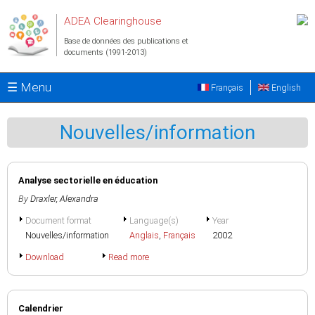
Aller au contenu principal
ADEA Clearinghouse
Base de données des publications et
documents (1991-2013)
☰ Menu
Français
English
Nouvelles/information
Analyse sectorielle en éducation
By
Draxler, Alexandra
Document format
Language(s)
Year
Nouvelles/information
Anglais
,
Français
2002
Download
Read more
Calendrier