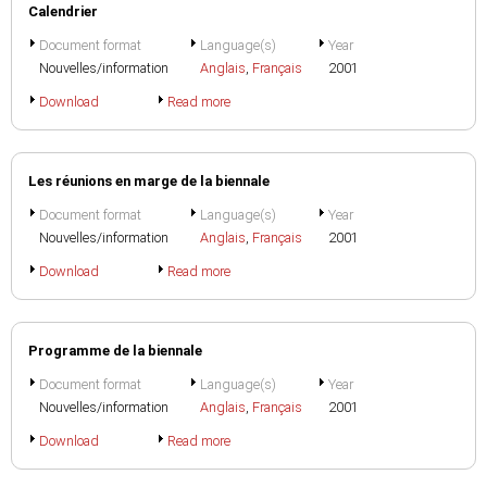
Calendrier
Document format
Language(s)
Year
Nouvelles/information
Anglais
,
Français
2001
Download
Read more
Les réunions en marge de la biennale
Document format
Language(s)
Year
Nouvelles/information
Anglais
,
Français
2001
Download
Read more
Programme de la biennale
Document format
Language(s)
Year
Nouvelles/information
Anglais
,
Français
2001
Download
Read more