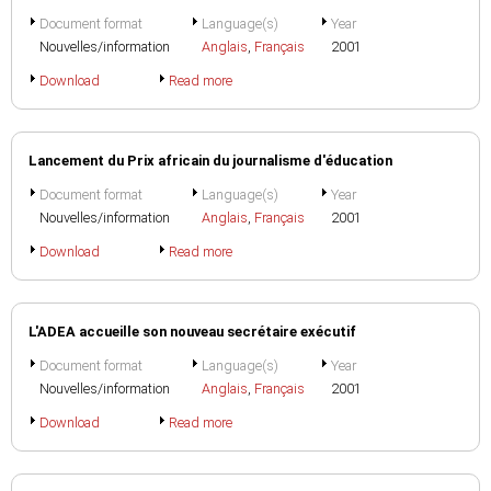
Document format
Language(s)
Year
Nouvelles/information
Anglais
,
Français
2001
Download
Read more
Lancement du Prix africain du journalisme d'éducation
Document format
Language(s)
Year
Nouvelles/information
Anglais
,
Français
2001
Download
Read more
L'ADEA accueille son nouveau secrétaire exécutif
Document format
Language(s)
Year
Nouvelles/information
Anglais
,
Français
2001
Download
Read more