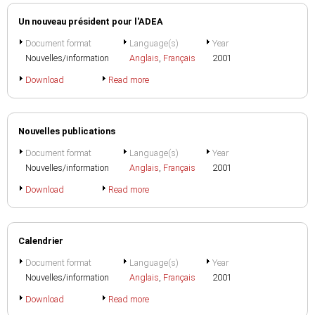
Un nouveau président pour l'ADEA
Document format
Language(s)
Year
Nouvelles/information
Anglais
,
Français
2001
Download
Read more
Nouvelles publications
Document format
Language(s)
Year
Nouvelles/information
Anglais
,
Français
2001
Download
Read more
Calendrier
Document format
Language(s)
Year
Nouvelles/information
Anglais
,
Français
2001
Download
Read more