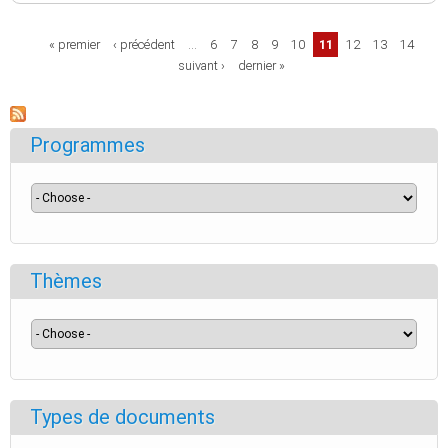
Pages
« premier
‹ précédent
…
6
7
8
9
10
11
12
13
14
suivant ›
dernier »
Programmes
Thèmes
Types de documents