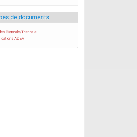
pes de documents
es Biennale/Triennale
lications ADEA