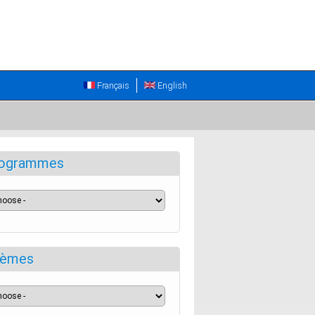
Français
English
ogrammes
èmes