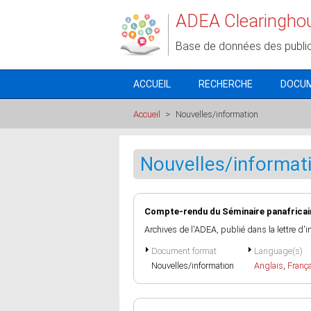
Aller au contenu principal
ADEA Clearingho
Base de données des publi
ACCUEIL
RECHERCHE
DOCU
Accueil
>
Nouvelles/information
Nouvelles/informat
Compte-rendu du Séminaire panafricain 
Archives de l'ADEA, publié dans la lettre d'
Document format
Language(s)
Nouvelles/information
Anglais
,
Franç