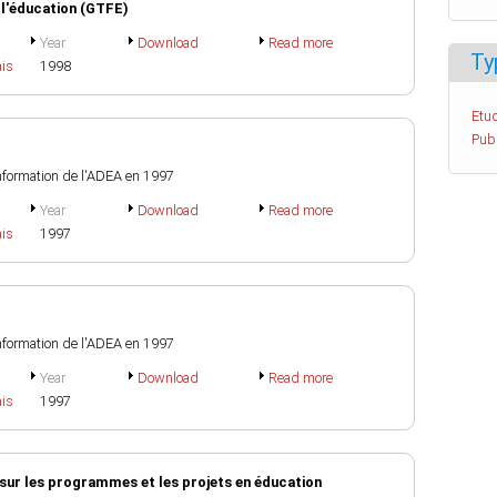
t l'éducation (GTFE)
Year
Download
Read more
Ty
ais
1998
Etud
Pub
information de l'ADEA en 1997
Year
Download
Read more
ais
1997
information de l'ADEA en 1997
Year
Download
Read more
ais
1997
sur les programmes et les projets en éducation