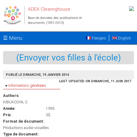
Aller au contenu principal
ADEA Clearinghouse
Base de données des publications et
documents (1991-2013)
☰ Menu
Français
English
(Envoyer vos filles à l'école)
PUBLIÉ LE DIMANCHE, 19 JANVIER 2014
LAST UPDATED ON DIMANCHE, 11 JUIN 2017
Masquer
Informations générales
Authors:
KIBUKOSYA, S.
Année:
1995
Prix:
0$
Format de document:
Productions audio-visuelles
Type de document: