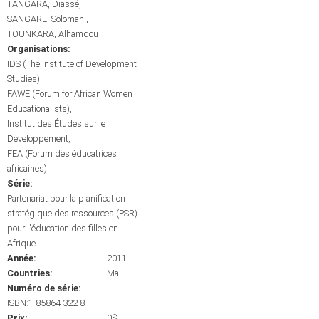
TANGARA, Diassé
SANGARE, Solomani
TOUNKARA, Alhamdou
Organisations:
IDS (The Institute of Development
Studies)
FAWE (Forum for African Women
Educationalists)
Institut des Études sur le
Développement
FEA (Forum des éducatrices
africaines)
Série:
Partenariat pour la planification
stratégique des ressources (PSR)
pour l'éducation des filles en
Afrique
Année:
2011
Countries:
Mali
Numéro de série:
ISBN:1 85864 322 8
Prix:
0$