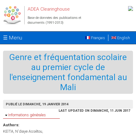
Aller au contenu principal
ADEA Clearinghouse
Base de données des publications et
documents (1991-2013)
☰ Menu
Français
English
Genre et fréquentation scolaire
au premier cycle de
l'enseignement fondamental au
Mali
PUBLIÉ LE DIMANCHE, 19 JANVIER 2014
LAST UPDATED ON DIMANCHE, 11 JUIN 2017
Masquer
Informations générales
Authors:
KEÏTA, N'diaye Assétou