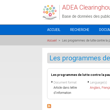
Aller au contenu principal
ADEA Clearingho
Base de données des publi
ACCUEIL
RECHERCHE
DOCU
Accueil
>
Les programmes de lutte contre la 
Les programmes de 
Les programmes de lutte contre la pa
Document format
Language(s)
Article dans lettre
Anglais
,
Franç
d'information