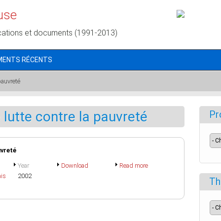
use
cations et documents (1991-2013)
MENTS RÉCENTS
pauvreté
lutte contre la pauvreté
Pr
uvreté
Year
Download
Read more
ais
2002
Th