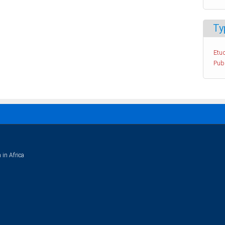
Ty
Etud
Pub
 in Africa