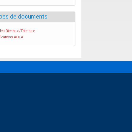
pes de documents
es Biennale/Triennale
lications ADEA