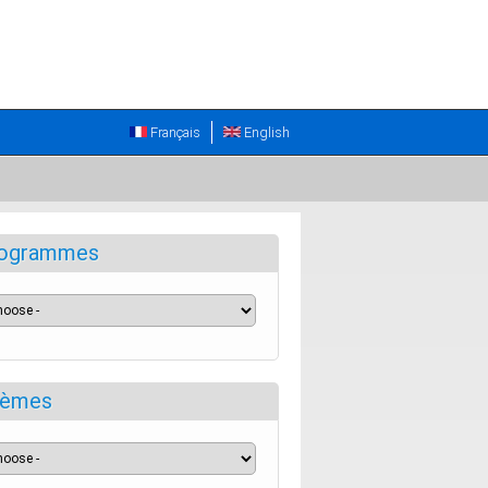
Français
English
ogrammes
èmes