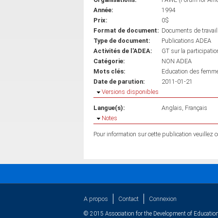
Année:
1994
Prix:
0$
Format de document:
Documents de travail
Type de document:
Publications ADEA
Activités de l'ADEA:
GT sur la participati
Catégorie:
NON ADEA
Mots clés:
Education des femm
Date de parution:
2011-01-21
Masquer
Versions disponibles
Langue(s):
Anglais
Français
Masquer
Notes
Pour information sur cette publication veuillez
A propos
Contact
Connexion
© 2015 Association for the Development of Education