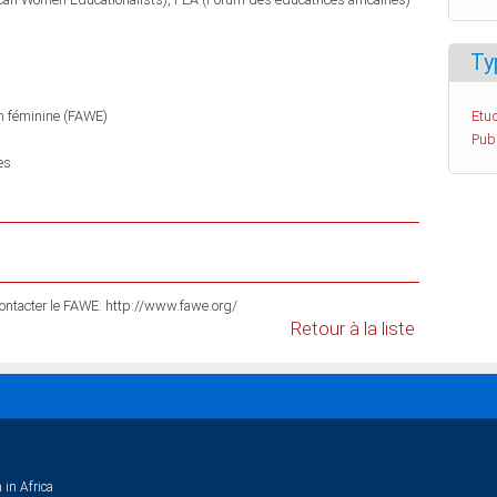
Ty
on féminine (FAWE)
Etud
Pub
es
 contacter le FAWE: http://www.fawe.org/
Retour à la liste
 in Africa