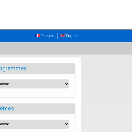
Français
English
ogrammes
èmes