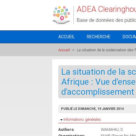
Aller au contenu principal
ADEA Clearingho
Base de données des publi
ACCUEIL
RECHERCHE
DOCU
Accueil
>
La situation de la scolarisation des
La situation de la sc
Afrique : Vue d'ense
d'accomplissement
PUBLIÉ LE DIMANCHE, 19 JANVIER 2014
Masquer
Informations générales
Authors:
WAMAHIU, S.
Organisations:
FAWE (Forum for Afr