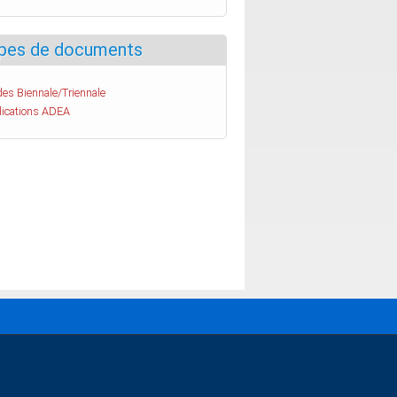
pes de documents
es Biennale/Triennale
lications ADEA