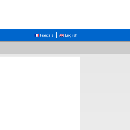
Français
English