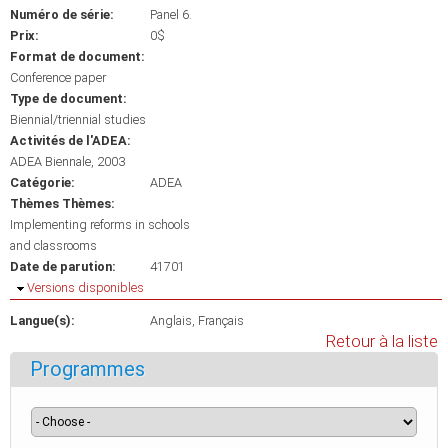
Numéro de série:
Panel 6.
Prix:
0$
Format de document:
Conference paper
Type de document:
Biennial/triennial studies
Activités de l'ADEA:
ADEA Biennale, 2003
Catégorie:
ADEA
Thèmes Thèmes:
Implementing reforms in schools
and classrooms
Date de parution:
41701
Masquer
Versions disponibles
Langue(s):
Anglais
Français
Retour à la liste
Programmes