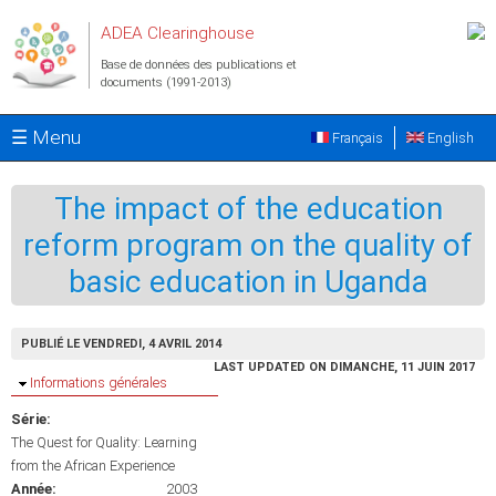
Aller au contenu principal
ADEA Clearinghouse
Base de données des publications et
documents (1991-2013)
☰ Menu
Français
English
The impact of the education
reform program on the quality of
basic education in Uganda
PUBLIÉ LE VENDREDI, 4 AVRIL 2014
LAST UPDATED ON DIMANCHE, 11 JUIN 2017
Masquer
Informations générales
Série:
The Quest for Quality: Learning
from the African Experience
Année:
2003