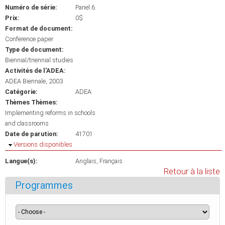
Numéro de série:
Panel 6.
Prix:
0$
Format de document:
Conference paper
Type de document:
Biennial/triennial studies
Activités de l'ADEA:
ADEA Biennale, 2003
Catégorie:
ADEA
Thèmes Thèmes:
Implementing reforms in schools
and classrooms
Date de parution:
41701
Masquer
Versions disponibles
Langue(s):
Anglais
Français
Retour à la liste
Programmes