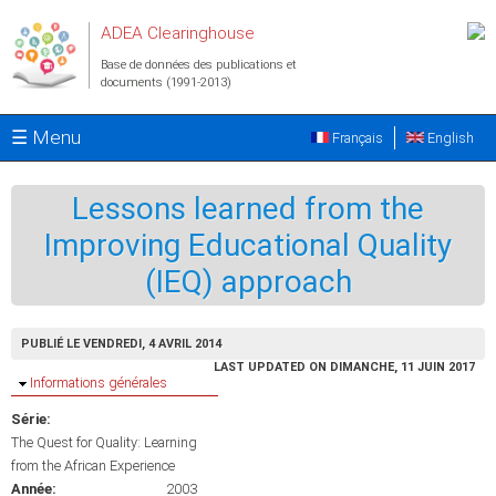
Aller au contenu principal
ADEA Clearinghouse
Base de données des publications et
documents (1991-2013)
☰ Menu
Français
English
Lessons learned from the
Improving Educational Quality
(IEQ) approach
PUBLIÉ LE VENDREDI, 4 AVRIL 2014
LAST UPDATED ON DIMANCHE, 11 JUIN 2017
Masquer
Informations générales
Série:
The Quest for Quality: Learning
from the African Experience
Année:
2003