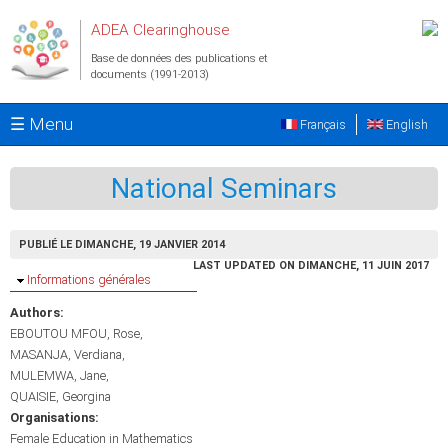
Aller au contenu principal
ADEA Clearinghouse
Base de données des publications et
documents (1991-2013)
☰ Menu
Français
English
National Seminars
PUBLIÉ LE DIMANCHE, 19 JANVIER 2014
LAST UPDATED ON DIMANCHE, 11 JUIN 2017
Masquer
Informations générales
Authors:
EBOUTOU MFOU, Rose
MASANJA, Verdiana
MULEMWA, Jane
QUAISIE, Georgina
Organisations:
Female Education in Mathematics