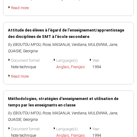
Read more
Attitude des élèves à l'égard de l'enseignement/apprentissage
des disciplines de SMT à l'école secondaire
By
EBOUTOU MFOU, Rose
,
MASANJA, Verdiana
,
MULEMWA, Jane
,
QUAISIE, Georgina
Document format
Language(s)
Year
Note technique
Anglais
,
Français
1994
Read more
Méthodologies, stratégies d'enseignement et utilisation de
temps par les enseignants en classe
By
EBOUTOU MFOU, Rose
,
MASANJA, Verdiana
,
MULEMWA, Jane
,
QUAISIE, Georgina
Document format
Language(s)
Year
Note technique
Anglais
,
Français
1994