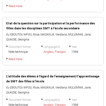
Read more
Etat de la question sur la participation et la performance des
filles dans les disciplines SMT à l'école secondaire
By
EBOUTOU MFOU, Rose
,
MASANJA, Verdiana
,
MULEMWA, Jane
,
QUAISIE, Georgina
Document format
Language(s)
Year
Note technique
Anglais
,
Français
1994
Read more
L'attitude des élèves à l'égard de l'enseignement/l'apprentissage
de SMT des filles à l'école
By
EBOUTOU MFOU, Rose
,
MASANJA, Verdiana
,
MULEMWA, Jane
,
QUAISIE, Georgina
Document format
Language(s)
Year
Note technique
Anglais
,
Français
1994