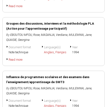
Read more
Groupes des discussions, interviews et la méthodologie PLA
(Action pour l'apprentissage participatif)
By
EBOUTOU MFOU, Rose
,
MASANJA, Verdiana
,
MULEMWA, Jane
,
QUAISIE, Georgina
Document format
Language(s)
Year
Note technique
Anglais
,
Français
1994
Read more
Influence de programmes scolaires et des examens dans
l'enseignement/apprentissage de SMT3
By
EBOUTOU MFOU, Rose
,
MASANJA, Verdiana
,
MULEMWA, Jane
,
QUAISIE, Georgina
Document format
Language(s)
Year
Note technique
Anglais
,
Français
1994