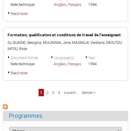
Note technique
Anglais
,
Français
1994
Read more
Formation, qualification et conditions de travail de l'enseignant
By
QUAISIE, Georgina
,
MULEMWA, Jane
,
MASANJA, Verdiana
,
EBOUTOU
MFOU, Rose
Document format
Language(s)
Year
Note technique
Anglais
,
Français
1994
Read more
Pages
1
2
3
4
suivant ›
dernier »
Programmes