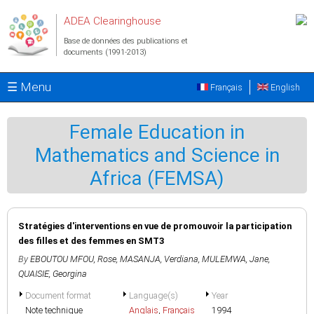
Aller au contenu principal
ADEA Clearinghouse
Base de données des publications et
documents (1991-2013)
☰ Menu
Français
English
Female Education in
Mathematics and Science in
Africa (FEMSA)
Stratégies d'interventions en vue de promouvoir la participation
des filles et des femmes en SMT3
By
EBOUTOU MFOU, Rose
,
MASANJA, Verdiana
,
MULEMWA, Jane
,
QUAISIE, Georgina
Document format
Language(s)
Year
Note technique
Anglais
,
Français
1994