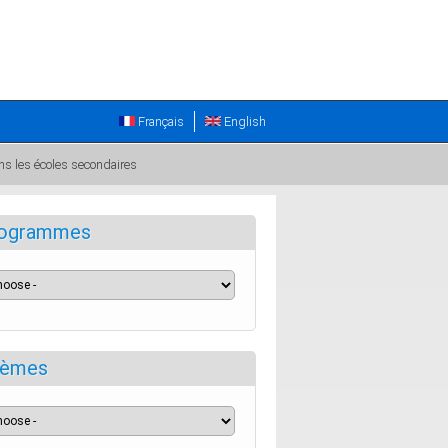
Français
English
ns les écoles secondaires
ogrammes
èmes