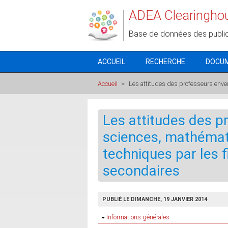
Aller au contenu principal
ADEA Clearingho
Base de données des publi
ACCUEIL
RECHERCHE
DOCU
Accueil
>
Les attitudes des professeurs enver
Les attitudes des p
sciences, mathémat
techniques par les f
secondaires
PUBLIÉ LE DIMANCHE, 19 JANVIER 2014
Masquer
Informations générales