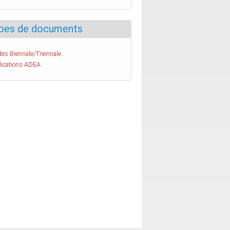
pes de documents
es Biennale/Triennale
lications ADEA