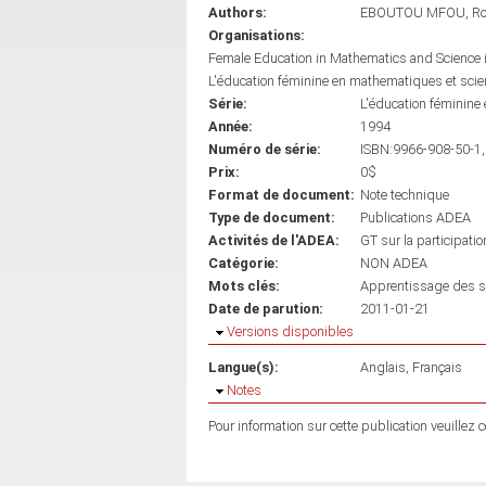
Authors:
EBOUTOU MFOU, Ro
Organisations:
Female Education in Mathematics and Science 
L'éducation féminine en mathematiques et sci
Série:
L'éducation féminine
Année:
1994
Numéro de série:
ISBN:9966-908-50-1,
Prix:
0$
Format de document:
Note technique
Type de document:
Publications ADEA
Activités de l'ADEA:
GT sur la participati
Catégorie:
NON ADEA
Mots clés:
Apprentissage des s
Date de parution:
2011-01-21
Masquer
Versions disponibles
Langue(s):
Anglais
Français
Masquer
Notes
Pour information sur cette publication veuillez