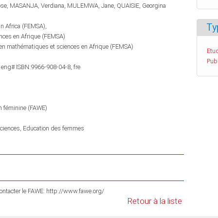
se
MASANJA, Verdiana
MULEMWA, Jane
QUAISIE, Georgina
Ty
in Africa (FEMSA)
ences en Afrique (FEMSA)
 en mathématiques et sciences en Afrique (FEMSA)
Etud
Pub
 eng# ISBN:9966-908-04-8, fre
on féminine (FAWE)
ciences
Education des femmes
 contacter le FAWE: http://www.fawe.org/
Retour à la liste