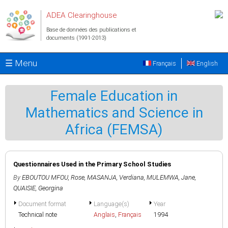
Aller au contenu principal
ADEA Clearinghouse
Base de données des publications et
documents (1991-2013)
☰ Menu
Français
English
Female Education in
Mathematics and Science in
Africa (FEMSA)
Questionnaires Used in the Primary School Studies
By
EBOUTOU MFOU, Rose
,
MASANJA, Verdiana
,
MULEMWA, Jane
,
QUAISIE, Georgina
Document format
Language(s)
Year
Technical note
Anglais
,
Français
1994