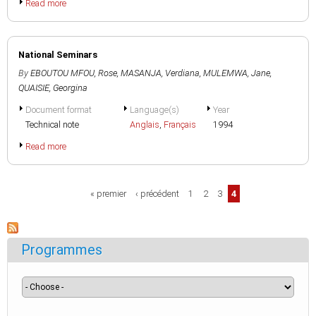
Read more
National Seminars
By
EBOUTOU MFOU, Rose
,
MASANJA, Verdiana
,
MULEMWA, Jane
,
QUAISIE, Georgina
Document format
Language(s)
Year
Technical note
Anglais
,
Français
1994
Read more
Pages
« premier
‹ précédent
1
2
3
4
Programmes