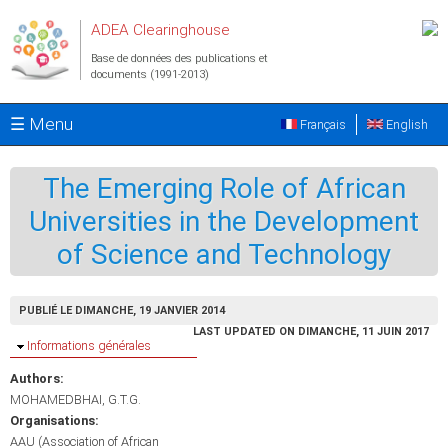
Aller au contenu principal
ADEA Clearinghouse
Base de données des publications et
documents (1991-2013)
☰ Menu
Français
English
The Emerging Role of African
Universities in the Development
of Science and Technology
PUBLIÉ LE DIMANCHE, 19 JANVIER 2014
LAST UPDATED ON DIMANCHE, 11 JUIN 2017
Masquer
Informations générales
Authors:
MOHAMEDBHAI, G.T.G.
Organisations:
AAU (Association of African