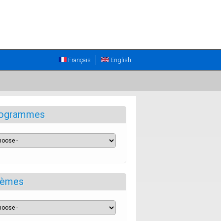
Français
English
ogrammes
èmes