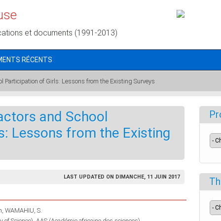
use
cations et documents (1991-2013)
MENTS RÉCENTS
Participation of Girls: Lessons from the Existing Surveys
actors and School
Pr
ls: Lessons from the Existing
LAST UPDATED ON DIMANCHE, 11 JUIN 2017
Th
h
WAMAHIU, S.
 of Science)
AAS (Académie africaine des sciences)