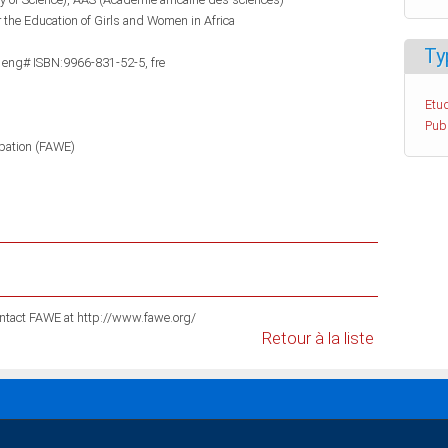
or the Education of Girls and Women in Africa
Ty
 eng# ISBN:9966-831-52-5, fre
Etud
Pub
pation (FAWE)
For information on these publications please contact FAWE at http://www.fawe.org/
Retour à la liste