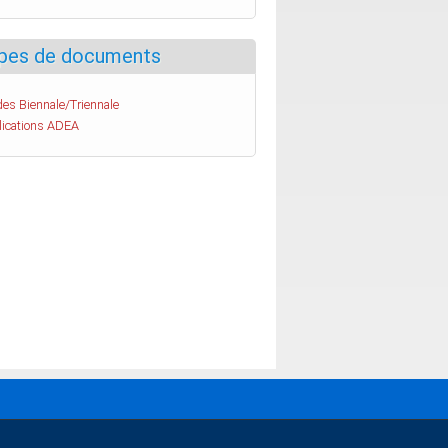
pes de documents
es Biennale/Triennale
lications ADEA