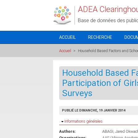
Aller au contenu principal
ADEA Clearingho
Base de données des publi
ACCUEIL
RECHERCHE
DOCU
Accueil
>
Household Based Factors and School 
Household Based F
Participation of Gir
Surveys
PUBLIÉ LE DIMANCHE, 19 JANVIER 2014
Masquer
Informations générales
Authors:
ABAGI, Jared Okwac
Organisations:
AAS (African Academy