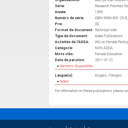
Série:
Research Priorities f
Année:
1995
Numéro de série:
ISBN:9966-831-25-8,
Prix:
0$
Format de document:
Technical note
Type de document:
Adea Publications
Activités de l'ADEA:
WG on Female Partici
Catégorie:
NON ADEA
Mots clés:
Female Education
Date de parution:
2011-01-21
Masquer
Versions disponibles
Langue(s):
Anglais
Français
Masquer
Notes