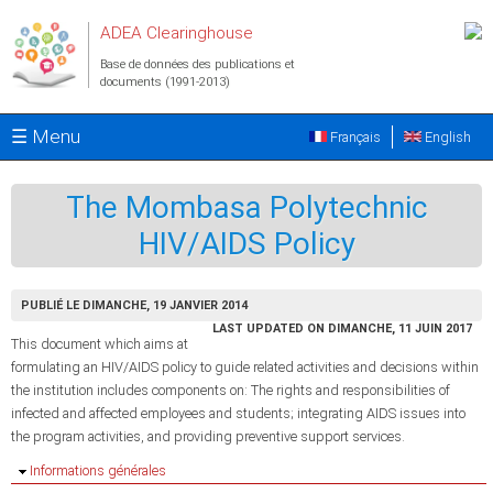
Aller au contenu principal
ADEA Clearinghouse
Base de données des publications et
documents (1991-2013)
☰ Menu
Français
English
The Mombasa Polytechnic
HIV/AIDS Policy
PUBLIÉ LE DIMANCHE, 19 JANVIER 2014
LAST UPDATED ON DIMANCHE, 11 JUIN 2017
This document which aims at
formulating an HIV/AIDS policy to guide related activities and decisions within
the institution includes components on: The rights and responsibilities of
infected and affected employees and students; integrating AIDS issues into
the program activities, and providing preventive support services.
Masquer
Informations générales