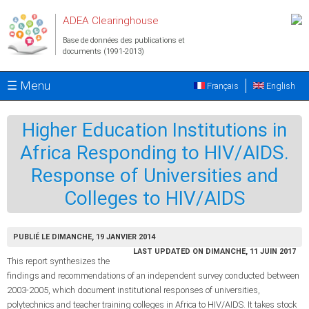
Aller au contenu principal
ADEA Clearinghouse
Base de données des publications et
documents (1991-2013)
☰ Menu
Français
English
Higher Education Institutions in
Africa Responding to HIV/AIDS.
Response of Universities and
Colleges to HIV/AIDS
PUBLIÉ LE DIMANCHE, 19 JANVIER 2014
LAST UPDATED ON DIMANCHE, 11 JUIN 2017
This report synthesizes the
findings and recommendations of an independent survey conducted between
2003-2005, which document institutional responses of universities,
polytechnics and teacher training colleges in Africa to HIV/AIDS. It takes stock