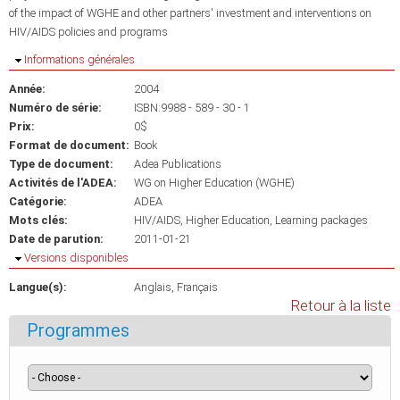
of the impact of WGHE and other partners' investment and interventions on
HIV/AIDS policies and programs
Masquer
Informations générales
Année:
2004
Numéro de série:
ISBN:9988 - 589 - 30 - 1
Prix:
0$
Format de document:
Book
Type de document:
Adea Publications
Activités de l'ADEA:
WG on Higher Education (WGHE)
Catégorie:
ADEA
Mots clés:
HIV/AIDS
Higher Education
Learning packages
Date de parution:
2011-01-21
Masquer
Versions disponibles
Langue(s):
Anglais
Français
Retour à la liste
Programmes