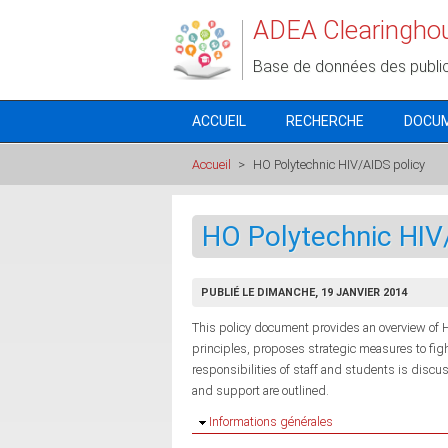
Aller au contenu principal
ADEA Clearingho
Base de données des publi
ACCUEIL
RECHERCHE
DOCU
Accueil
>
HO Polytechnic HIV/AIDS policy
HO Polytechnic HIV
PUBLIÉ LE DIMANCHE, 19 JANVIER 2014
This policy document provides an overview of H
principles, proposes strategic measures to figh
responsibilities of staff and students is disc
and support are outlined.
Masquer
Informations générales