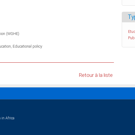
Ty
Etud
tion (WGHE)
Pub
ucation
Educational policy
Retour à la liste
 in Africa