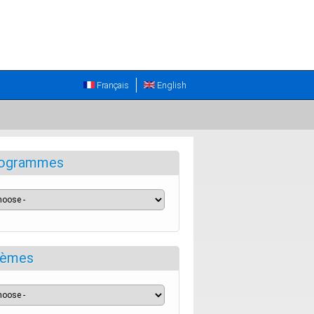
Français
English
ogrammes
èmes