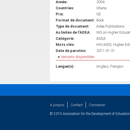
Année:
2004
Countries:
Ghana
Prix:
0$
Format de document:
Book
Type de document:
Adea Publications
Activités de l'ADEA:
WG on Higher Educa
Catégorie:
ADEA
Mots clés:
HIV/AIDS
Higher Ed
Date de parution:
2011-01-21
Masquer
Versions disponibles
Langue(s):
Anglais
Français
A propos
Contact
Connexion
© 2015 Association for the Development of Education