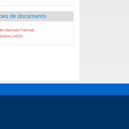
pes de documents
es Biennale/Triennale
lications ADEA