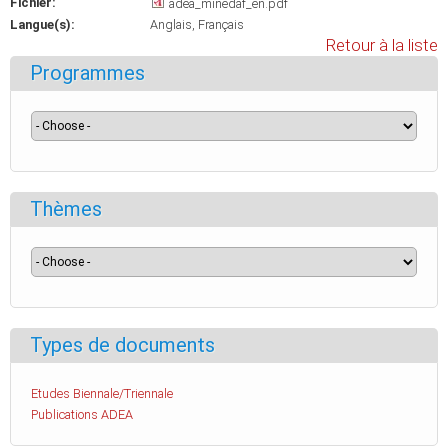
Fichier:
adea_minedaf_en.pdf
Langue(s):
Anglais
Français
Retour à la liste
Programmes
Thèmes
Types de documents
Etudes Biennale/Triennale
Publications ADEA