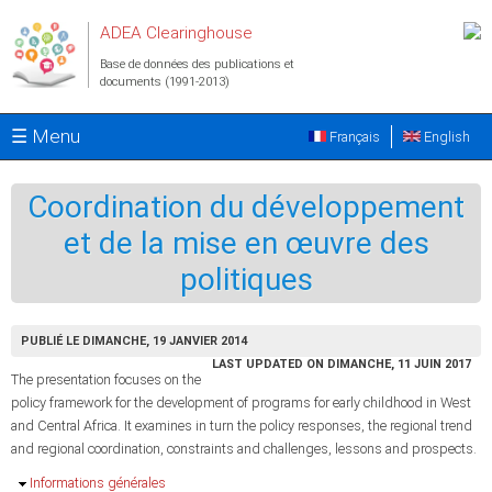
Aller au contenu principal
ADEA Clearinghouse
Base de données des publications et
documents (1991-2013)
☰ Menu
Français
English
Coordination du développement
et de la mise en œuvre des
politiques
PUBLIÉ LE DIMANCHE, 19 JANVIER 2014
LAST UPDATED ON DIMANCHE, 11 JUIN 2017
The presentation focuses on the
policy framework for the development of programs for early childhood in West
and Central Africa. It examines in turn the policy responses, the regional trend
and regional coordination, constraints and challenges, lessons and prospects.
Masquer
Informations générales