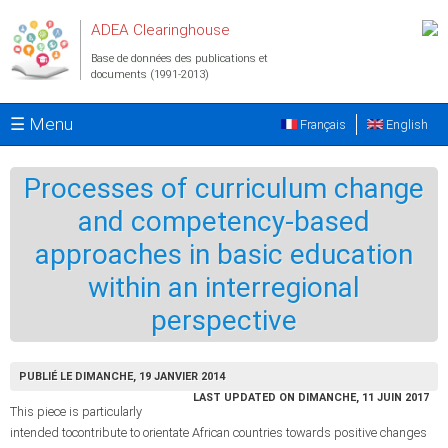
Aller au contenu principal
ADEA Clearinghouse
Base de données des publications et
documents (1991-2013)
☰ Menu
Français
English
Processes of curriculum change
and competency-based
approaches in basic education
within an interregional
perspective
PUBLIÉ LE DIMANCHE, 19 JANVIER 2014
LAST UPDATED ON DIMANCHE, 11 JUIN 2017
This piece is particularly
intended tocontribute to orientate African countries towards positive changes