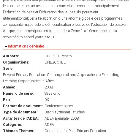
les compétences actuellement en cours et qui concernentprincipalement
l'éducation de base et l'éducation des jeunes. Ils pourraient
utilementcontribuer à l'élaboration d'une réforme globale des programmes,
composante majeurede la démocratisation effective de l'éducation de base en
Afrique, notammentpour les classes de la 7ème à la 10ème année de la
scolaritéd to school years 7 to 10
Masquer
Informations générales
Authors:
OPERTTI, Renato
Organisations:
UNESCO IBE
Série:
Beyond Primary Education: Challenges of and Approaches to Expanding
Learning Opportunities in Africa
Année:
2008
Numéro de série:
Session 6
Prix:
0$
Format de document:
Conference paper
Type de document:
Biennial/triennial studies
Activités de l'ADEA:
ADEA Biennale, 2008
Catégorie:
ADEA
Thèmes Thèmes:
Curriculum for Post-Primary Education