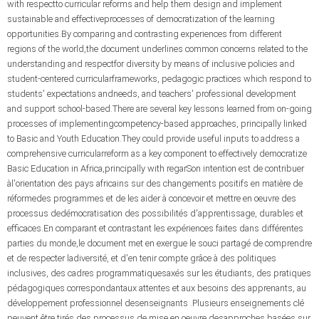
with respectto curricular reforms and help them design and implement
sustainable and effectiveprocesses of democratization of the learning
opportunities.By comparing and contrasting experiences from different
regions of the world,the document underlines common concerns related to the
understanding and respectfor diversity by means of inclusive policies and
student-centered curricularframeworks, pedagogic practices which respond to
students' expectations andneeds, and teachers' professional development
and support school-based.There are several key lessons learned from on-going
processes of implementingcompetency-based approaches, principally linked
to Basic and Youth Education.They could provide useful inputs to address a
comprehensive curricularreform as a key component to effectively democratize
Basic Education in Africa,principally with regarSon intention est de contribuer
àl'orientation des pays africains sur des changements positifs en matière de
réformedes programmes et de les aider à concevoir et mettre en oeuvre des
processus dedémocratisation des possibilités d'apprentissage, durables et
efficaces.En comparant et contrastant les expériences faites dans différentes
parties du monde,le document met en exergue le souci partagé de comprendre
et de respecter ladiversité, et d'en tenir compte grâce à des politiques
inclusives, des cadres programmatiquesaxés sur les étudiants, des pratiques
pédagogiques correspondantaux attentes et aux besoins des apprenants, au
développement professionnel desenseignants .Plusieurs enseignements clé
peuvent être tirés des processus de mise en oeuvre desapproches basées sur