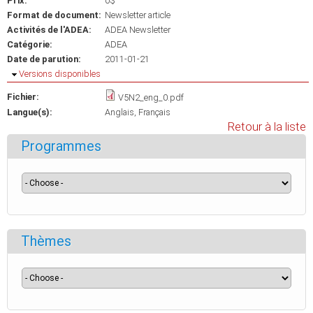
Prix:
0$
Format de document:
Newsletter article
Activités de l'ADEA:
ADEA Newsletter
Catégorie:
ADEA
Date de parution:
2011-01-21
Masquer
Versions disponibles
Fichier:
V5N2_eng_0.pdf
Langue(s):
Anglais
Français
Retour à la liste
Programmes
Thèmes