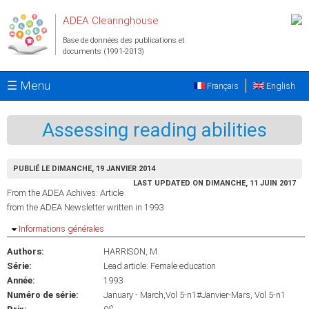
Aller au contenu principal
ADEA Clearinghouse
Base de données des publications et
documents (1991-2013)
☰ Menu
Français
English
Assessing reading abilities
PUBLIÉ LE DIMANCHE, 19 JANVIER 2014
LAST UPDATED ON DIMANCHE, 11 JUIN 2017
From the ADEA Achives: Article
from the ADEA Newsletter written in 1993
Masquer
Informations générales
Authors:
HARRISON, M.
Série:
Lead article: Female education
Année:
1993
Numéro de série:
January - March,Vol 5-n1#Janvier-Mars, Vol 5-n1