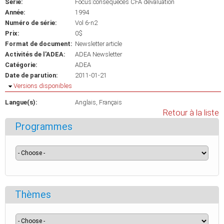
Série:
Focus:consequeces CFA devaluation
Année:
1994
Numéro de série:
Vol 6-n2
Prix:
0$
Format de document:
Newsletter article
Activités de l'ADEA:
ADEA Newsletter
Catégorie:
ADEA
Date de parution:
2011-01-21
Masquer
Versions disponibles
Langue(s):
Anglais
Français
Retour à la liste
Programmes
Thèmes