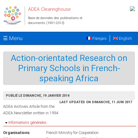
Aller au contenu principal
ADEA Clearinghouse
Base de données des publications et
documents (1991-2013)
☰ Menu
Français
English
Action-orientated Research on
Primary Schools in French-
speaking Africa
PUBLIÉ LE DIMANCHE, 19 JANVIER 2014
LAST UPDATED ON DIMANCHE, 11 JUIN 2017
ADEA Archives:Article from the
ADEA Newsletter written in 1994
Masquer
Informations générales
Organisations:
French Ministry for Cooperation