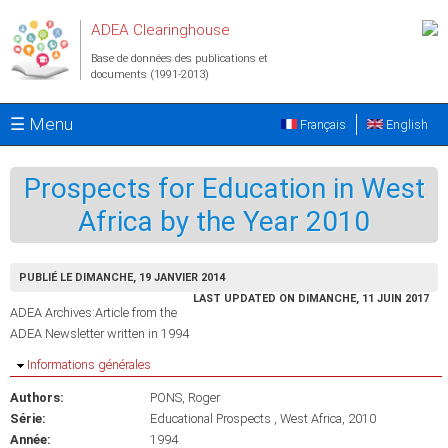
Aller au contenu principal
ADEA Clearinghouse
Base de données des publications et
documents (1991-2013)
☰ Menu
Français
English
Prospects for Education in West
Africa by the Year 2010
PUBLIÉ LE DIMANCHE, 19 JANVIER 2014
LAST UPDATED ON DIMANCHE, 11 JUIN 2017
ADEA Archives:Article from the
ADEA Newsletter written in 1994
Masquer
Informations générales
Authors:
PONS, Roger
Série:
Educational Prospects , West Africa, 2010
Année:
1994