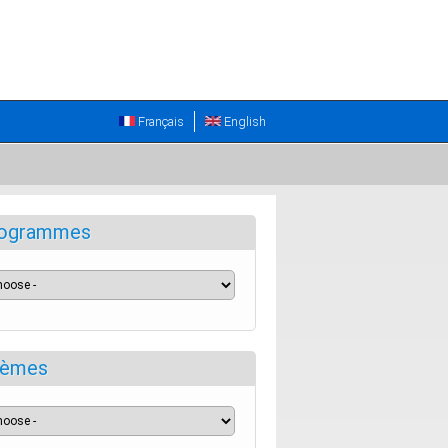
Français
English
ogrammes
èmes