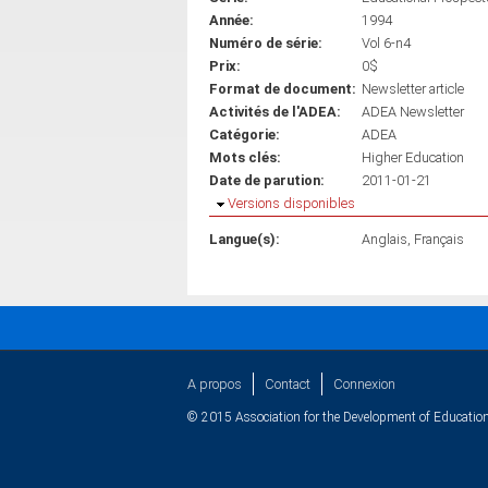
Année:
1994
Numéro de série:
Vol 6-n4
Prix:
0$
Format de document:
Newsletter article
Activités de l'ADEA:
ADEA Newsletter
Catégorie:
ADEA
Mots clés:
Higher Education
Date de parution:
2011-01-21
Masquer
Versions disponibles
Langue(s):
Anglais
Français
A propos
Contact
Connexion
© 2015 Association for the Development of Education