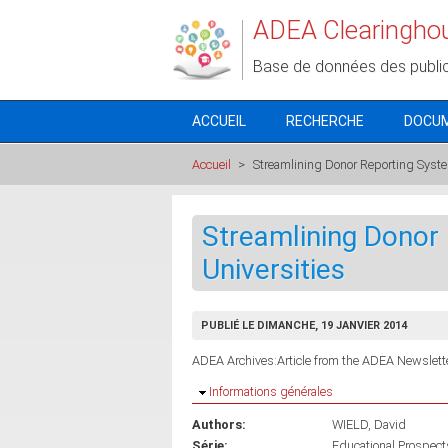
Aller au contenu principal
ADEA Clearingho
Base de données des publi
ACCUEIL
RECHERCHE
DOCU
Accueil
>
Streamlining Donor Reporting System
Streamlining Donor 
Universities
PUBLIÉ LE DIMANCHE, 19 JANVIER 2014
ADEA Archives:Article from the ADEA Newslette
Masquer
Informations générales
Authors:
WIELD, David
Série:
Educational Prospects