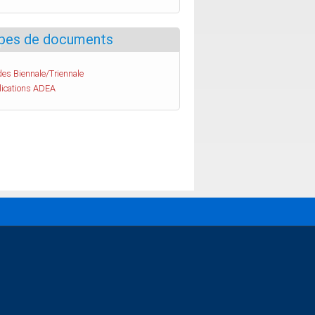
pes de documents
es Biennale/Triennale
lications ADEA